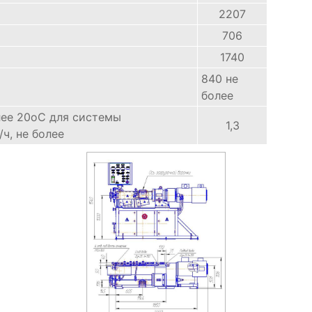
2207
706
1740
840 не
более
лее 20оС для системы
1,3
ч, не более