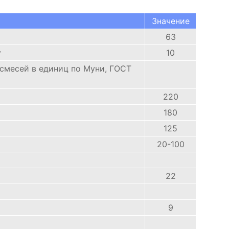
Значение
63
у
10
 смесей в единиц по Муни, ГОСТ
220
180
125
20-100
22
9