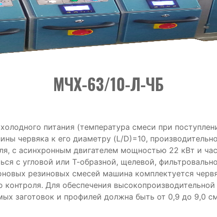
МЧХ-63/10-Л-ЧБ
лодного питания (температура смеси при поступлении 
ы червяка к его диаметру (L/D)=10, производительнос
я, с асинхронным двигателем мощностью 22 кВт и ча
ься с угловой или Т-образной, щелевой, фильтровальн
коновых резиновых смесей машина комплектуется червяк
го контроля. Для обеспечения высокопроизводительно
х заготовок и профилей должна быть от 0,9 до 9,0 см